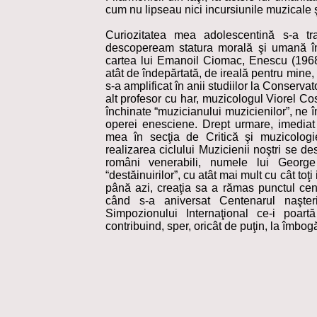
cum nu lipseau nici incursiunile muzicale şi
Curiozitatea mea adolescentină s-a tr
descopeream statura morală şi umană în 
cartea lui Emanoil Ciomac, Enescu (1968)
atât de îndepărtată, de ireală pentru mine, 
s-a amplificat în anii studiilor la Conserva
alt profesor cu har, muzicologul Viorel Co
închinate “muzicianului muzicienilor”, ne 
operei enesciene. Drept urmare, imediat
mea în secţia de Critică şi muzicologi
realizarea ciclului Muzicienii noştri se de
români venerabili, numele lui Georg
“destăinuirilor”, cu atât mai mult cu cât toţ
până azi, creaţia sa a rămas punctul cent
când s-a aniversat Centenarul naşteri
Simpozionului Internaţional ce-i poart
contribuind, sper, oricât de puţin, la îmbo