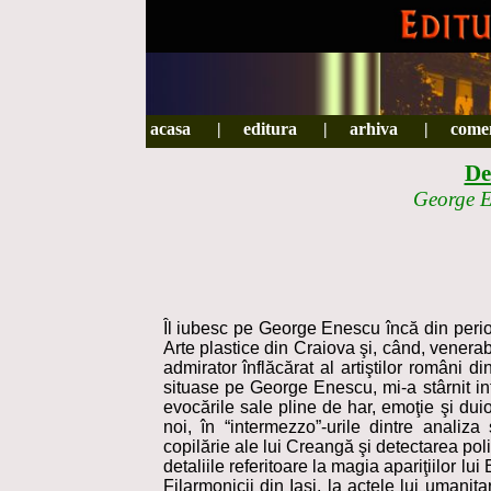
ACASA
acasa
|
|
EDITURA
editura
|
|
ARHIVA
arhiva
|
|
COMENZ
come
De
George En
Îl iubesc pe George Enescu încă din perio
Arte plastice din Craiova şi, când, vener
admirator înflăcărat al artiştilor români d
situase pe George Enescu, mi-a stârnit in
evocările sale pline de har, emoţie şi dui
noi, în “intermezzo”-urile dintre analiza
copilărie ale lui Creangă şi detectarea po
detaliile referitoare la magia apariţiilor 
Filarmonicii din Iaşi, la actele lui umanitar