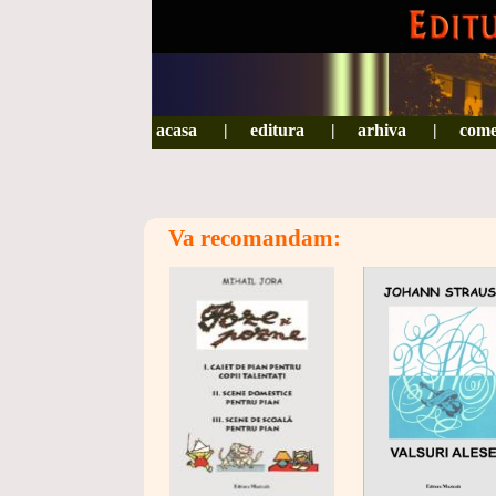
ACASA
acasa
|
|
EDITURA
editura
|
|
ARHIVA
arhiva
|
|
COMEN
come
Va recomandam: